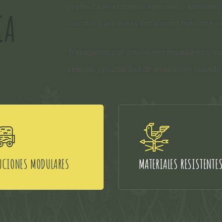
producto en entornos agrícolas y ganadero
IA
marcha, para que la instalación funcione a d
Trabajamos con soluciones modulares y ma
sencillo y posibilidad de ampliación cuando
UCIONES MODULARES
MATERIALES RESISTENTE