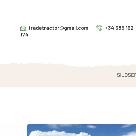
tradetractor@gmail.com
+34 685 162
174
SILOSE
Siloservice