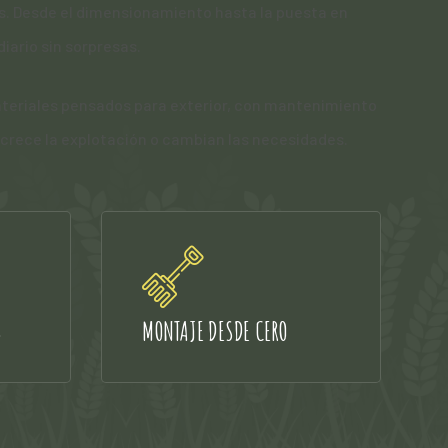
s. Desde el dimensionamiento hasta la puesta en
iario sin sorpresas.
teriales pensados para exterior, con mantenimiento
 crece la explotación o cambian las necesidades.
S
MONTAJE DESDE CERO