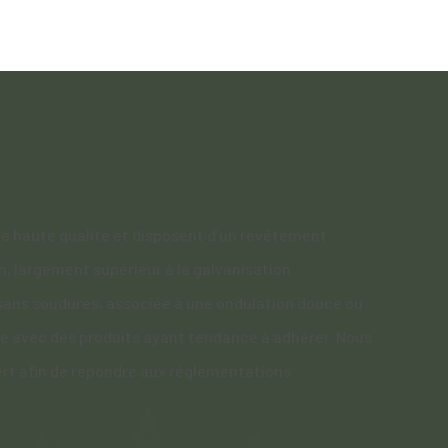
de haute qualité et disposent d’un revêtement
n, largement supérieur à la galvanisation
sans soudures, associée à une ondulation douce ou
ême avec des produits ayant tendance à adhérer. Nous
ert afin de répondre aux réglementations