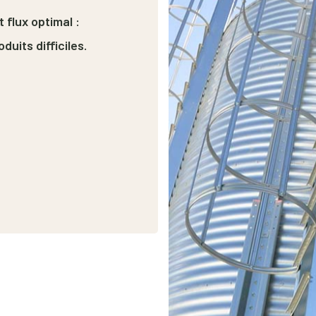
flux optimal :
uits difficiles.