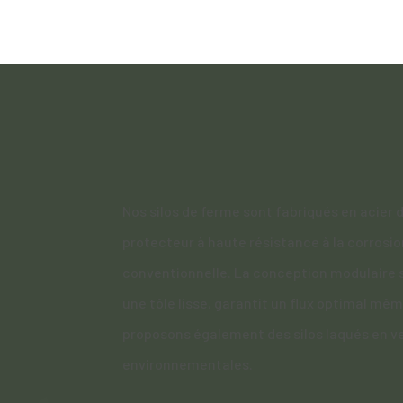
Nos silos de ferme sont fabriqués en acier 
protecteur à haute résistance à la corrosio
conventionnelle. La conception modulaire 
une tôle lisse, garantit un flux optimal m
proposons également des silos laqués en v
environnementales.